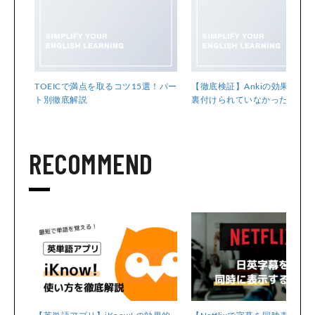
体像を
TOEICで満点を取るコツ15選！パー
【徹底検証】Ankiの効果は科
ト別徹底解説
裏付けられていなかった!?
RECOMMEND