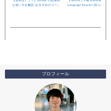
の種類
【英単語アプリ】iKnow! の効果的
【Netflixで字幕を同時表示】
な使い方を解説 (おすすめのコース
Language Reactor (旧 Languag
も紹介！)
Learning with Netflix) の使い
プロフィール