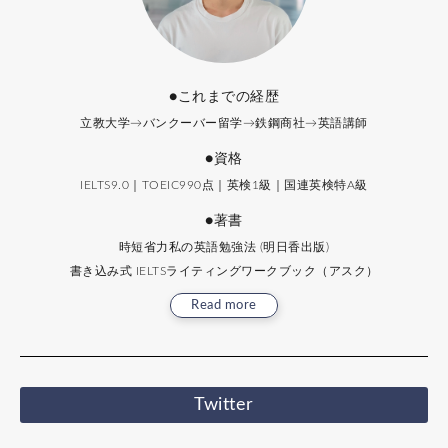
●これまでの経歴
立教大学→バンクーバー留学→鉄鋼商社→英語講師
●資格
IELTS9.0｜TOEIC990点｜英検1級｜国連英検特A級
●著書
時短省力私の英語勉強法 (明日香出版)
書き込み式 IELTSライティングワークブック（アスク）
Read more
Twitter