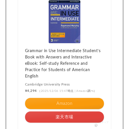
Grammar in Use Intermediate Student’s
Book with Answers and Interactive
eBook: Self-study Reference and
Practice for Students of American
English
Cambridge University Press
¥4,294
（2025/12/06 15:47時点 | Amazon調べ）
Amazon
楽天市場
ポチップ