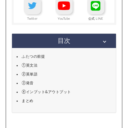
Twitter
YouTube
公式 LINE
目次
ふたつの前提
①英文法
②英単語
③発音
④インプット&アウトプット
まとめ