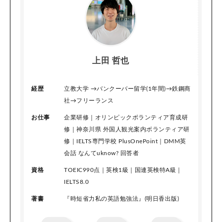
上田 哲也
経歴
立教大学 →バンクーバー留学(1年間)→鉄鋼商
社→フリーランス
お仕事
企業研修｜オリンピックボランティア育成研
修｜神奈川県 外国人観光案内ボランティア研
修｜IELTS専門学校 PlusOnePoint｜DMM英
会話 なんてuknow? 回答者
資格
TOEIC990点｜英検1級｜国連英検特A級｜
IELTS8.0
著書
『時短省力私の英語勉強法』(明日香出版)