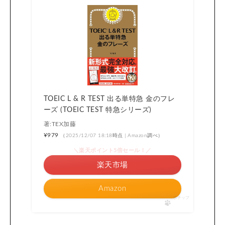
TOEIC L & R TEST 出る単特急 金のフレ
ーズ (TOEIC TEST 特急シリーズ)
著:TEX加藤
¥979
（2025/12/07 18:18時点 | Amazon調べ）
＼楽天ポイント5倍セール！／
楽天市場
Amazon
ポチップ