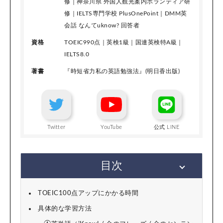
修｜神奈川県 外国人観光案内ボランティア研
修｜IELTS専門学校 PlusOnePoint｜DMM英
会話 なんてuknow? 回答者
資格
TOEIC990点｜英検1級｜国連英検特A級｜
IELTS8.0
著書
『時短省力私の英語勉強法』(明日香出版)
Twitter
YouTube
公式 LINE
目次
TOEIC100点アップにかかる時間
具体的な学習方法