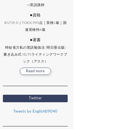
→英語講師
●資格
IELTS9.0｜TOEIC990点｜英検1級｜国
連英検特A級
●著書
時短省力私の英語勉強法 (明日香出版)
書き込み式 IELTSライティングワークブ
ック（アスク）
Read more
Twitter
Tweets by English09040