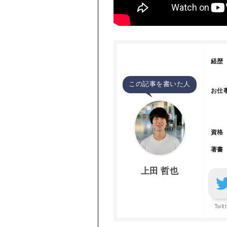
経歴
この記事を書いた人
お仕
資格
著書
上田 哲也
Twit