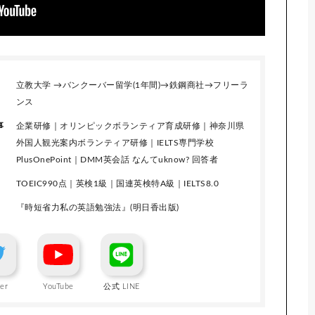
立教大学 →バンクーバー留学(1年間)→鉄鋼商社→フリーラ
ンス
事
企業研修｜オリンピックボランティア育成研修｜神奈川県
外国人観光案内ボランティア研修｜IELTS専門学校
PlusOnePoint｜DMM英会話 なんてuknow? 回答者
TOEIC990点｜英検1級｜国連英検特A級｜IELTS8.0
『時短省力私の英語勉強法』(明日香出版)
ter
YouTube
公式 LINE