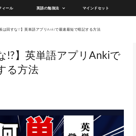
フィール
英語の勉強法
マインドセット
帳は回すな!?】英単語アプリAnkiで最速最短で暗記する方法
!?】英単語アプリAnkiで
する方法