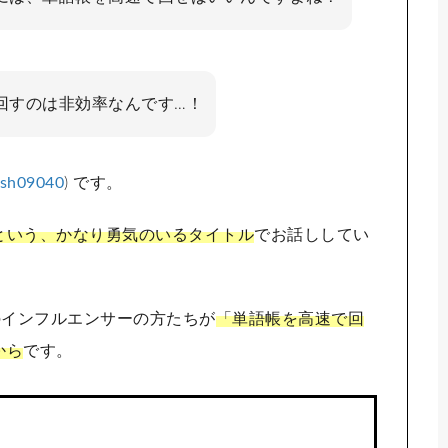
回すのは非効率なんです…！
ish09040
) です。
という、かなり勇気のいるタイトル
でお話ししてい
eのインフルエンサーの方たちが
「単語帳を高速で回
から
です。