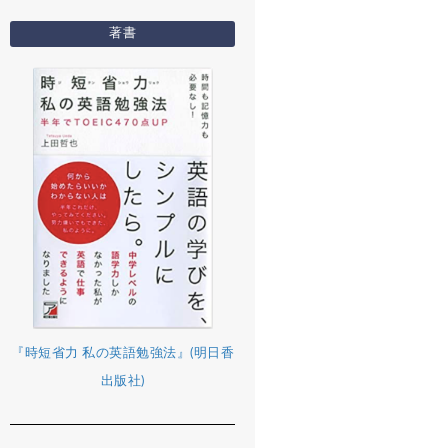
著書
『時短省力 私の英語勉強法』(明日香
出版社)