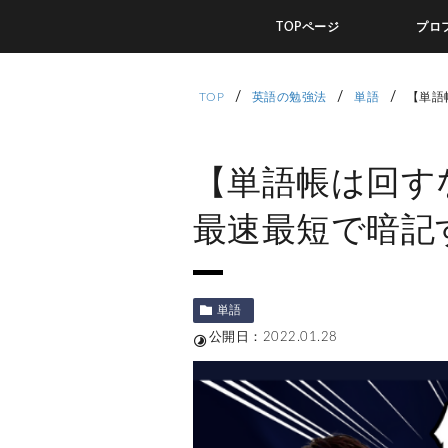
TOPページ
プロ
/
/
/
TOP
英語の勉強法
単語
【単語
【単語帳は回すな
最速最短で暗記
単語
公開日：2022.01.28