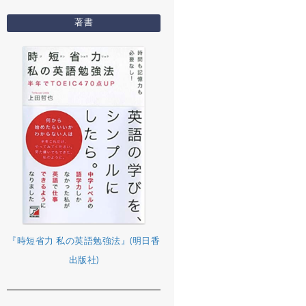
著書
『時短省力 私の英語勉強法』(明日香
出版社)