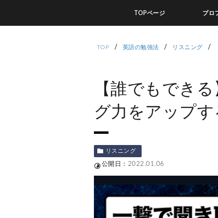
TOPページ
プロ
/
/
/
TOP
英語の勉強法
リスニング
【誰でもできる
グ力をアップす
リスニング
公開日：2022.01.06