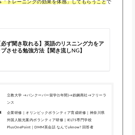
み「トレーニングの効果を体感」してもらうこと
で
立教大学 →バンクーバー留学(1年間)→鉄鋼商社→フリーラ
ンス
事
企業研修｜オリンピックボランティア育成研修｜神奈川県
外国人観光案内ボランティア研修｜IELTS専門学校
PlusOnePoint｜DMM英会話 なんてuknow? 回答者