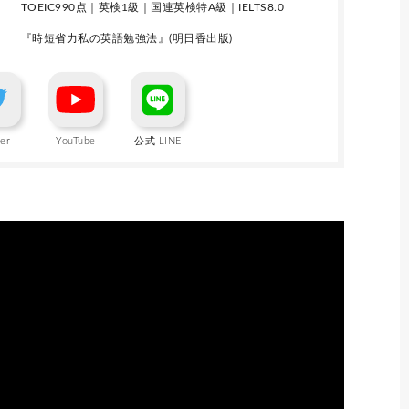
TOEIC990点｜英検1級｜国連英検特A級｜IELTS8.0
『時短省力私の英語勉強法』(明日香出版)
ter
YouTube
公式 LINE