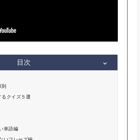
目次
原則
するクイズ５選
い単語編
ないフレーズ編