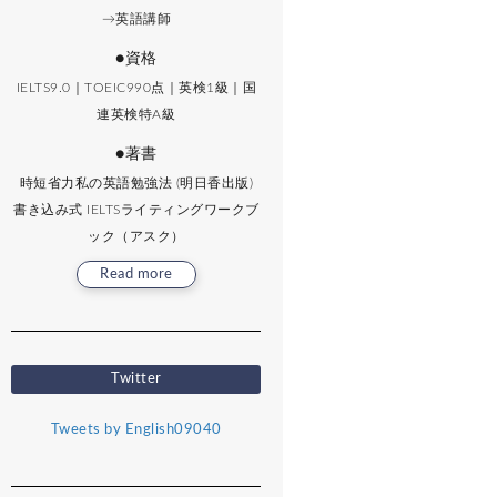
→英語講師
●資格
IELTS9.0｜TOEIC990点｜英検1級｜国
連英検特A級
●著書
時短省力私の英語勉強法 (明日香出版)
書き込み式 IELTSライティングワークブ
ック（アスク）
Read more
Twitter
Tweets by English09040