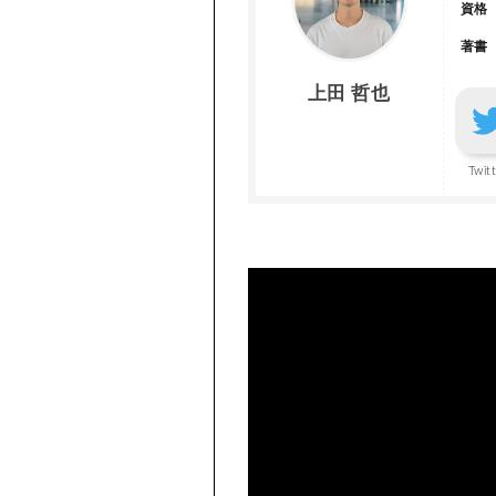
資格
著書
上田 哲也
Twit