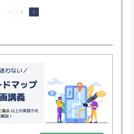
«
1
2