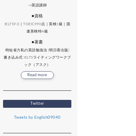
→英語講師
●資格
IELTS9.0｜TOEIC990点｜英検1級｜国
連英検特A級
●著書
時短省力私の英語勉強法 (明日香出版)
書き込み式 IELTSライティングワークブ
ック（アスク）
Read more
Twitter
Tweets by English09040