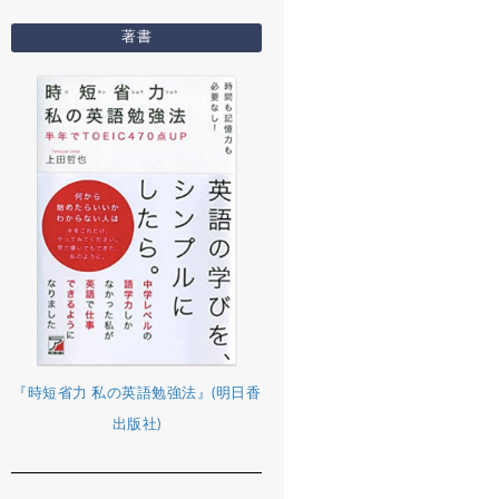
著書
『時短省力 私の英語勉強法』(明日香
出版社)