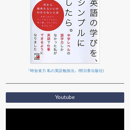
『時短省力 私の英語勉強法』(明日香出版社)
Youtube