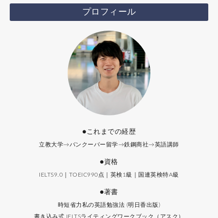
プロフィール
●これまでの経歴
立教大学→バンクーバー留学→鉄鋼商社→英語講師
●資格
IELTS9.0｜TOEIC990点｜英検1級｜国連英検特A級
●著書
時短省力私の英語勉強法 (明日香出版)
書き込み式 IELTSライティングワークブック（アスク）