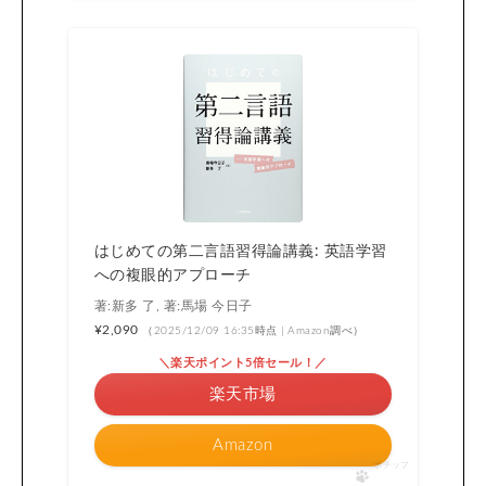
はじめての第二言語習得論講義: 英語学習
への複眼的アプローチ
著:新多 了, 著:馬場 今日子
¥2,090
（2025/12/09 16:35時点 | Amazon調べ）
＼楽天ポイント5倍セール！／
楽天市場
Amazon
ポチップ