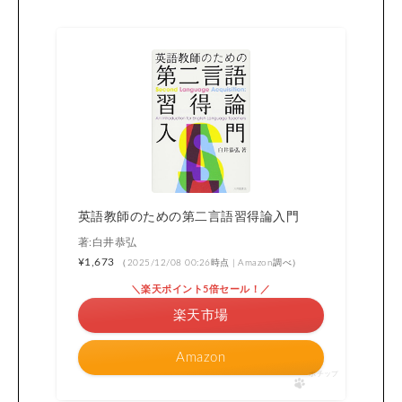
英語教師のための第二言語習得論入門
著:白井恭弘
¥1,673
（2025/12/08 00:26時点 | Amazon調べ）
＼楽天ポイント5倍セール！／
楽天市場
Amazon
ポチップ