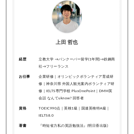
上田 哲也
経歴
立教大学 →バンクーバー留学(1年間)→鉄鋼商
社→フリーランス
お仕事
企業研修｜オリンピックボランティア育成研
修｜神奈川県 外国人観光案内ボランティア研
修｜IELTS専門学校 PlusOnePoint｜DMM英
会話 なんてuknow? 回答者
資格
TOEIC990点｜英検1級｜国連英検特A級｜
IELTS8.0
著書
『時短省力私の英語勉強法』(明日香出版)