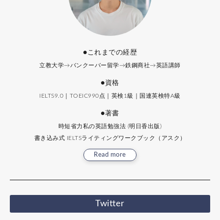
●これまでの経歴
立教大学→バンクーバー留学→鉄鋼商社→英語講師
●資格
IELTS9.0｜TOEIC990点｜英検1級｜国連英検特A級
●著書
時短省力私の英語勉強法 (明日香出版)
書き込み式 IELTSライティングワークブック（アスク）
Read more
Twitter