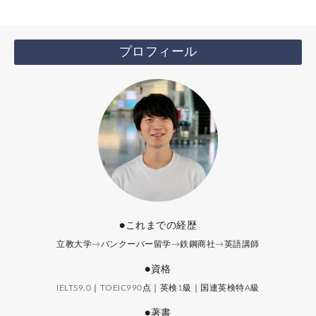
プロフィール
●これまでの経歴
立教大学→バンクーバー留学→鉄鋼商社→英語講師
●資格
IELTS9.0｜TOEIC990点｜英検1級｜国連英検特A級
●著書